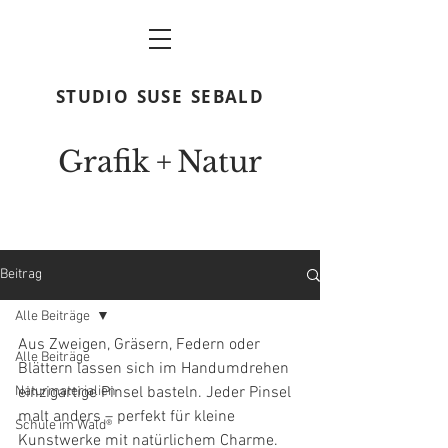
STUDIO
SUSE
SEBALD
Grafik
+
N
atur
Beitrag
Alle Beiträge
Aus Zweigen, Gräsern, Federn oder 
Alle Beiträge
Blättern lassen sich im Handumdrehen 
Naturmaterialien
einzigartige Pinsel basteln. Jeder Pinsel 
malt anders – perfekt für kleine 
Schule im Wald®
Kunstwerke mit natürlichem Charme. 