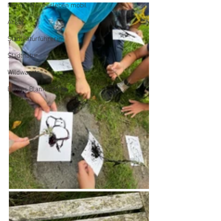
Nemo - Naturerleben mobil
Acker
Stadtnaturführerin
Stadtnatur
Wildwaerts
Buntes Blankenfelde